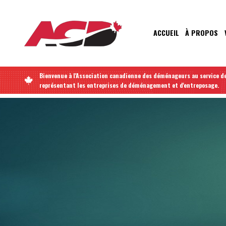
Aller
au
contenu
MAIN
ACCUEIL
À PROPOS
principal
NAVIGATIO
Bienvenue à l'Association canadienne des déménageurs au service de
représentant les entreprises de déménagement et d'entreposage.