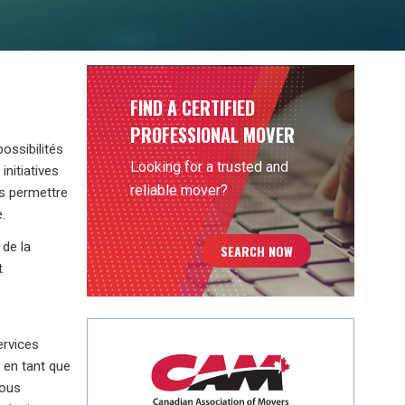
FIND A CERTIFIED
PROFESSIONAL MOVER
ossibilités
Looking for a trusted and
nitiatives
reliable mover?
s permettre
.
 de la
SEARCH NOW
t
ervices
 en tant que
vous