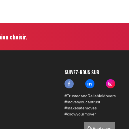
ien choisir.
SUIVEZ-NOUS SUR
#TrustedandReliableMovers
#movesyoucantrust
#makesafemoves
#knowyourmover
Print page