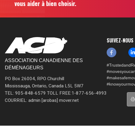
vous aider à bien choisir.
SUIVEZ-NOUS
ASSOCIATION CANADIENNE DES
#TrustedandRe
DÉMÉNAGEURS
#movesyoucan
#makesafemo
PO Box 26004, RPO Churchill
#knowyourmov
Mississauga, Ontario, Canada L5L 5W7
TEL: 905-848-6579 TOLL FREE:1-877-656-4993
COURRIEL: admin [arobas] mover.net