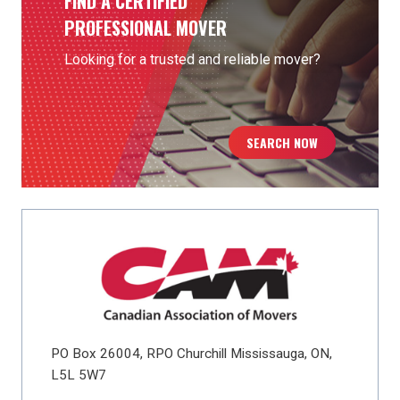
FIND A CERTIFIED
PROFESSIONAL MOVER
Looking for a trusted and reliable mover?
SEARCH NOW
PO Box 26004, RPO Churchill Mississauga, ON,
L5L 5W7