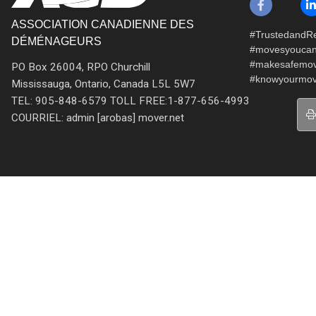
ASSOCIATION CANADIENNE DES
#TrustedandRe
DÉMÉNAGEURS
#movesyoucan
#makesafemo
PO Box 26004, RPO Churchill
#knowyourmov
Mississauga, Ontario, Canada L5L 5W7
TEL: 905-848-6579 TOLL FREE:1-877-656-4993
COURRIEL: admin [arobas] mover.net