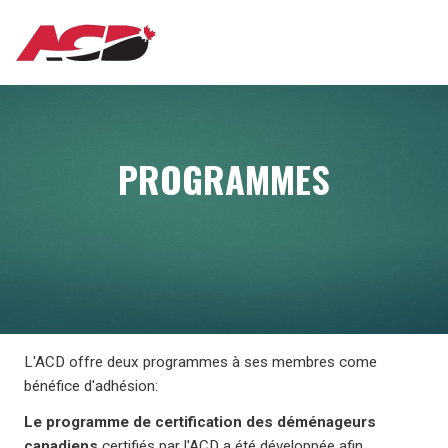
Aller
MAIN
au
contenu
principal
NAVIGATION
PROGRAMMES
L'ACD offre deux programmes à ses membres come
bénéfice d'adhésion:
Le programme de certification des déménageurs
canadiens
certifiés par l'ACD a été développée afin