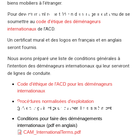
biens mobiliers à l’étranger.
CERTIFICATION DES
Pour devenir membre certifié, un déménageur est tenu de se
soumettre au
code d’étique des déménageurs
internationaux
de l’ACD.
Un certificat mural et des logos en français et en anglais
seront fournis.
Nous avons préparé une liste de conditions générales à
l’intention des déménageurs internationaux qui leur serviront
de lignes de conduite.
Code d’éthique de l’ACD pour les déménageurs
internationaux
Procédures normalisées d’exploitation
DÉMÉNAGEURS OUTRE-MER
(pdf en anglais et pour les membres seulement)
Conditions pour faire des déménagements
internationaux (pdf en anglais)
Document
CAM_InternationalTerms.pdf