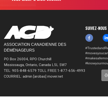
SUIVEZ-NOUS
ASSOCIATION CANADIENNE DES
#TrustedandRe
DÉMÉNAGEURS
#movesyoucan
#makesafemo
PO Box 26004, RPO Churchill
#knowyourmov
Mississauga, Ontario, Canada L5L 5W7
TEL: 905-848-6579 TOLL FREE:1-877-656-4993
COURRIEL: admin [arobas] mover.net