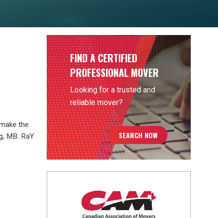
FIND A CERTIFIED
PROFESSIONAL MOVER
Looking for a trusted and
reliable mover?
 make the
SEARCH NOW
eg, MB. RaY