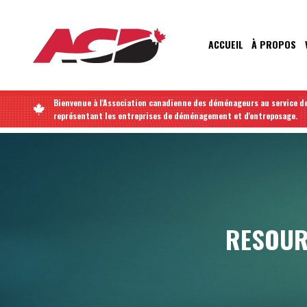
Aller
au
contenu
MAIN
ACCUEIL
À PROPOS
principal
NAVIGATIO
Bienvenue à l'Association canadienne des déménageurs au service de
représentant les entreprises de déménagement et d'entreposage.
RESOURC