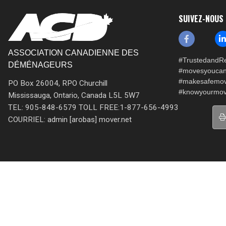
SUIVEZ-NOUS
ASSOCIATION CANADIENNE DES
#TrustedandRe
DÉMÉNAGEURS
#movesyoucan
#makesafemo
PO Box 26004, RPO Churchill
#knowyourmov
Mississauga, Ontario, Canada L5L 5W7
TEL: 905-848-6579 TOLL FREE:1-877-656-4993
COURRIEL: admin [arobas] mover.net