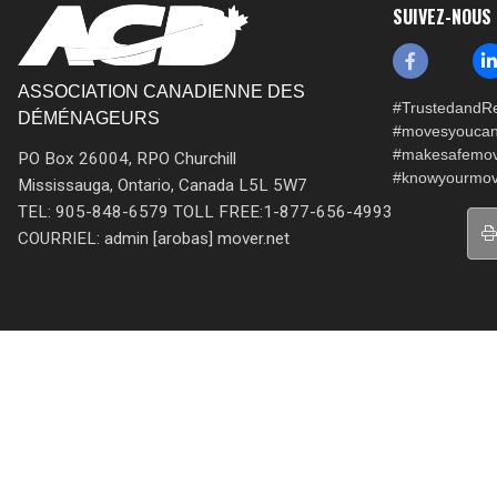
SUIVEZ-NOUS
ASSOCIATION CANADIENNE DES
#TrustedandRe
DÉMÉNAGEURS
#movesyoucan
#makesafemo
PO Box 26004, RPO Churchill
#knowyourmov
Mississauga, Ontario, Canada L5L 5W7
TEL: 905-848-6579 TOLL FREE:1-877-656-4993
COURRIEL: admin [arobas] mover.net