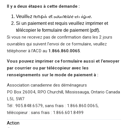
Il y a deux étapes à cette demande :
TITRE DE MEMBRE
Veuillez remplir et soumettre en ligne.
Si un paiement est requis veuillez imprimer et
télécopier le formulaire de paiement (pdf).
Si vous ne recevez pas de confirmation dans les 2 jours
ouvrables qui suivent l’envoi de ce formulaire, veuillez
téléphoner à l’ACD au
1.866.860.0065
.
Vous pouvez imprimer ce formulaire aussi et l’envoyer
par courrier ou par télécopieur avec les
renseignements sur le mode de paiement à :
Association canadienne des déménageurs
PO Box 26004, RPO Churchill, Mississauga, Ontario Canada
L5L 5W7
Tél : 905.848.6579, sans frais : 1.866.860.0065,
télécopieur : sans frais : 1.866.601.8499
Action