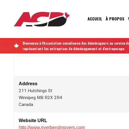
Aller
au
contenu
MAIN
ACCUEIL
À PROPOS
principal
NAVIGATIO
Bienvenue à l'Association canadienne des déménageurs au service de
représentant les entreprises de déménagement et d'entreposage.
Address
211 Hutchings St
Winnipeg
MB
R2X 2R4
Canada
Website URL
http://www.riverbendmovers.com