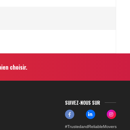
ien choisir.
SUIVEZ-NOUS SUR
#TrustedandReliableMovers